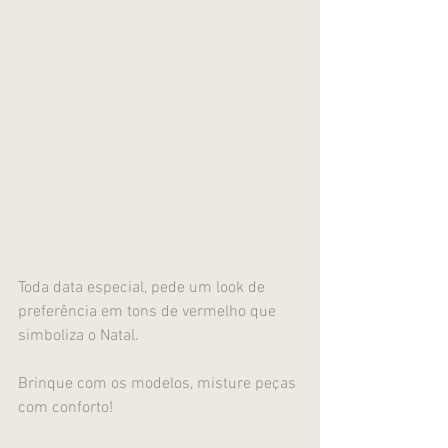
Toda data especial, pede um look de 
preferência em tons de vermelho que 
simboliza o Natal.
Brinque com os modelos, misture peças 
com conforto!