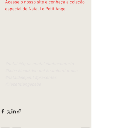
Acesse o nosso site e conheça a coleção 
especial de Natal Le Petit Ange.
#natal
#équasenatal
#linhaconforto
#bebe
#loookdenatal
#natalemfamilia
#nataldelepetit
#presentes
@lepetitiangebebe