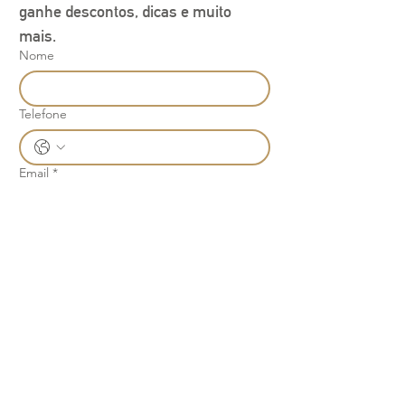
ganhe descontos, dicas e muito 
mais.
Nome
Telefone
Email
*
Join
Ao se cadastrar você concorda 
com nossa política de 
privacidade.