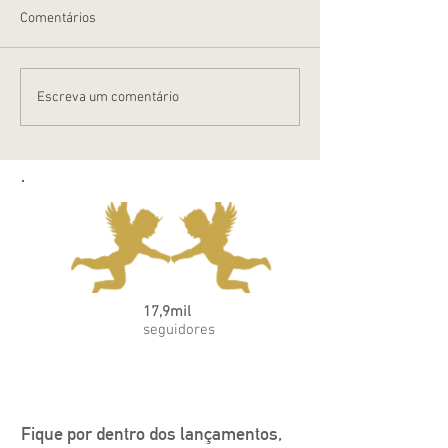
Comentários
Cuidados no Outono
Dicas para o ban
Escreva um comentário
17,9mil
seguidores
Fique por dentro dos lançamentos, 