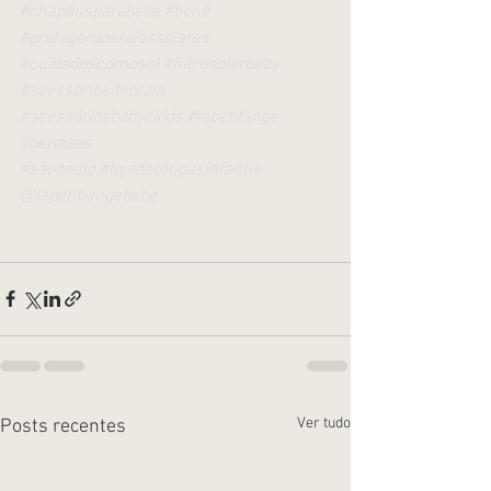
#chapéusparabebe
#boné
#protegerdosraiossolares
#cuidadoscomosol
#filtrosolarbaby
#acessoriosdepraia
#acessóriosbabyekids
#lepetitange
#perdizes
#sãopaulo
#lojaderoupasinfantis
@lepetitiangebebe
Ver tudo
Posts recentes