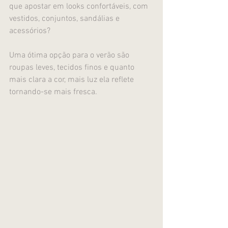
que apostar em looks confortáveis, com 
vestidos, conjuntos, sandálias e 
acessórios? 
Uma ótima opção para o verão são 
roupas leves, tecidos finos e quanto 
mais clara a cor, mais luz ela reflete 
tornando-se mais fresca.