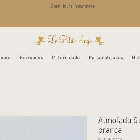
Open Hours in our store
Le Petit Ange
Sobre
Novidades
Maternidade
Personalizados
Nat
Almofada Sa
branca
SKU: CELSAAA