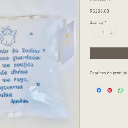
Price
R$206.00
Quantity
*
Detalhes do produto
Bordado azul com o tex
Acabamento delicado, 
poltrona Presente perf
visita à maternidade