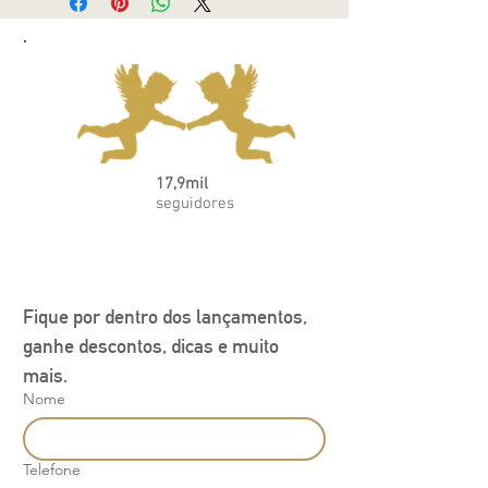
amarelo moranguinhos! Feito com
tecido de alta qualidade e design
exclusivo, este banho de sol é perfeito
para dias quentes e ensolarados. O
padrão listrado amarelo e os detalhes de
moranguinhos dão um toque divertido e
alegre à peça, tornando-a perfeita para
fotos de família e eventos especiais.
17,9mil
Além disso, o tecido leve e confortável
seguidores
garante que seu bebê fique fresco e
confortável durante todo o dia.
Fique por dentro dos lançamentos, 
ganhe descontos, dicas e muito 
mais.
Nome
Telefone