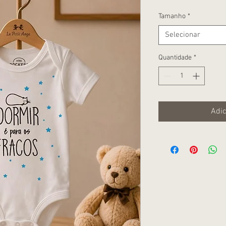
Tamanho
*
Selecionar
Quantidade
*
Adic