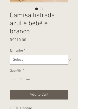
Camisa listrada
azul e bebê e
branco
Price
R$210.00
Tamanho
*
Quantity
*
Add to Cart
100% algodão