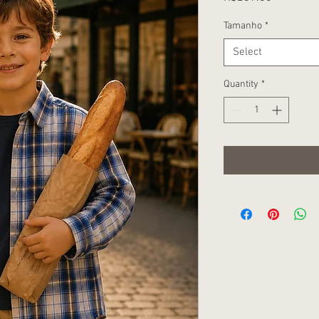
Tamanho
*
Select
Quantity
*