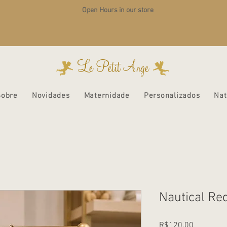
Open Hours in our store
Le Petit Ange
Sobre
Novidades
Maternidade
Personalizados
Nat
Nautical Red
Price
R$120.00