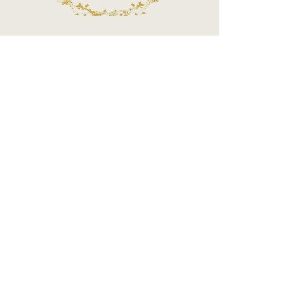
Call Center
Atendimento por telefone
Telefone:
(11) 3863-2269
WhatsApp:
(11) 94119-7979
Horário de Funcionamento
Segunda a Sexta 10h às 18h
Sábados das 10h às 14h
MÉTODOS DE PAGAMENTOS ACEITOS