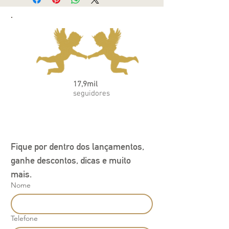
facilitando a troca Tecido em algodão
egípcio: toque extra macio e confortável
Estampa de ursinhos em tons de azul
Calça com cós confortável, não aperta a
barriguinha Ideal para usar com ou sem
manta, em qualquer estação
17,9mil
seguidores
Fique por dentro dos lançamentos, 
ganhe descontos, dicas e muito 
mais.
Nome
Telefone