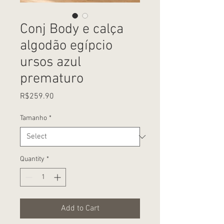
Conj Body e calça
algodão egípcio
ursos azul
prematuro
Price
R$259.90
Tamanho
*
Quantity
*
Add to Cart