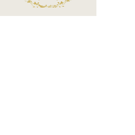
Call Center
Atendimento por telefone
Telefone:
(11) 3863-2269
WhatsApp:
(11) 94119-7979
Horário de Funcionamento
Segunda a Sexta 10h às 18h
Sábados das 10h às 14h
MÉTODOS DE PAGAMENTOS ACEITOS