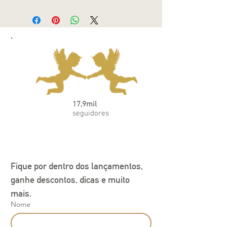
O Conjunto Body e shorts algodão
egípcio off white - Coleção Teddy é a
escolha perfeita para manter seu bebê
fresco e confortável nos dias mais
quentes. Feito com algodão egípcio de
alta qualidade, este conjunto é macio ao
toque e suave na pele delicada do bebê.
O body possui fecho de botões na parte
inferior para facilitar a troca de fraldas,
enquanto o shorts tem elástico na
17,9mil
cintura para um ajuste perfeito. O design
seguidores
off white com estampa de ursinhos
Teddy dá um toque fofo e charmoso ao
conjunto.
Fique por dentro dos lançamentos, 
ganhe descontos, dicas e muito 
mais.
Nome