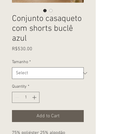
Conjunto casaqueto
com shorts buclê
azul
Price
R$530.00
Tamanho
*
Quantity
*
Add to Cart
75% poliéster 25% algodão