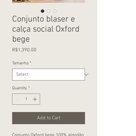
Conjunto blaser e
calça social Oxford
bege
Price
R$1,390.00
Tamanho
*
Quantity
*
Add to Cart
Conjunto Oxford bege 100% algodão