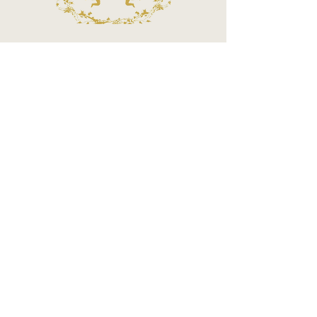
Call Center
Atendimento por telefone
Telefone:
(11) 3863-2269
WhatsApp:
(11) 94119-7979
Horário de Funcionamento
Segunda a Sexta 10h às 18h
Sábados das 10h às 14h
MÉTODOS DE PAGAMENTOS ACEITOS