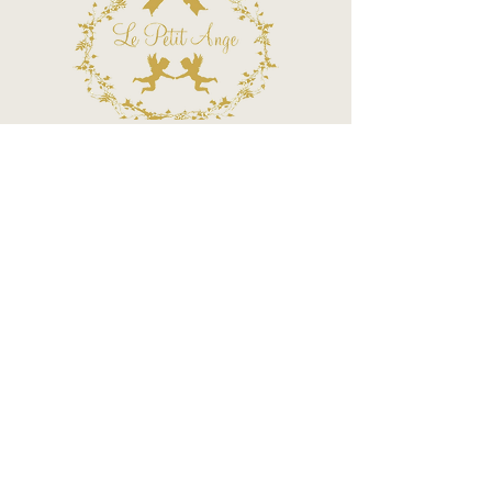
Call Center
Atendimento por telefone
Telefone:
(11) 3863-2269
WhatsApp:
(11) 94119-7979
Horário de Funcionamento
Segunda a Sexta 10h às 18h
Sábados das 10h às 14h