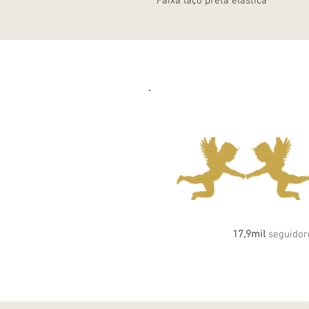
Faixa laço preta elástica
17,9mil
seguidor