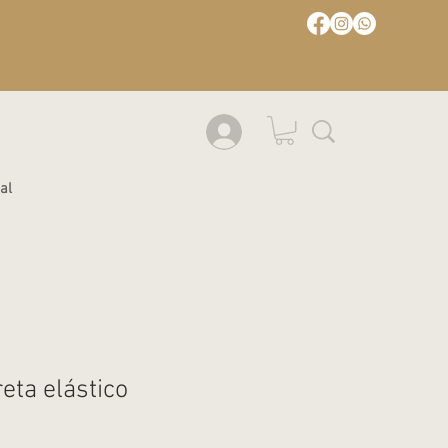
al
reta elástico