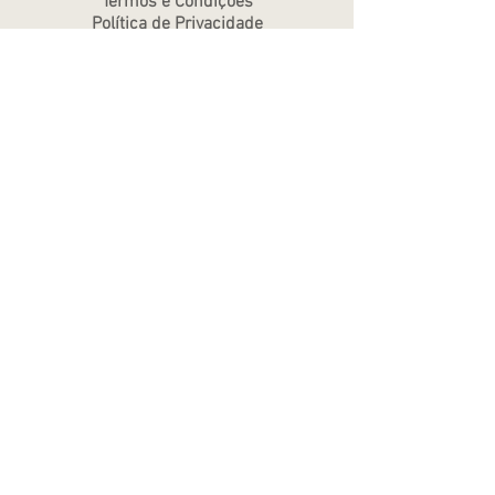
Termos e Condições
Política de Privacidade
Atendimento - SAC
Ver todos os Itens
Blog
Atendimento por telefone
Telefone:
(11) 3863-2269
WhatsApp:
(11) 94119-7979
Horário de Funcionamento
Segunda a Sexta 10h às 18h
Sábados das 10h às 14h
MÉTODOS DE PAGAMENTOS ACEITOS