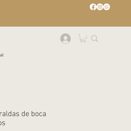
al
fraldas de boca
os