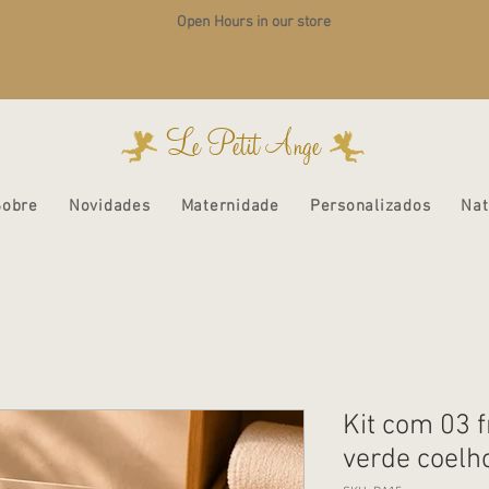
Open Hours in our store
Le Petit Ange
Sobre
Novidades
Maternidade
Personalizados
Nat
Kit com 03 
verde coelh