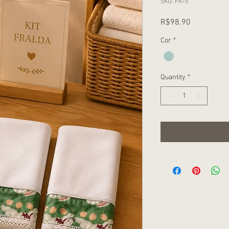
SKU: PA15
Price
R$98.90
Cor
*
Quantity
*