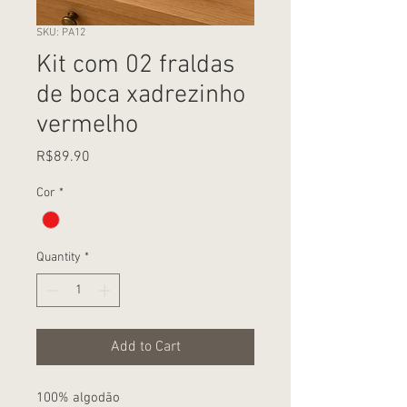
SKU: PA12
Kit com 02 fraldas
de boca xadrezinho
vermelho
Price
R$89.90
Cor
*
Quantity
*
Add to Cart
100% algodão