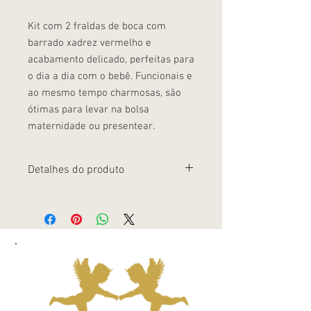
Kit com 2 fraldas de boca com
barrado xadrez vermelho e
acabamento delicado, perfeitas para
o dia a dia com o bebê. Funcionais e
ao mesmo tempo charmosas, são
ótimas para levar na bolsa
maternidade ou presentear.
Detalhes do produto
Fraldas macias, confortáveis para a pele
sensível do bebê Barrado xadrez
vermelho com bico decorativo, um toque
de cor no enxoval Ideal para usar em
casa, passeios e visitas à maternidade