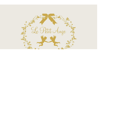
Call Center
Atendimento por telefone
Telefone:
(11) 3863-2269
WhatsApp:
(11) 94119-7979
Horário de Funcionamento
Segunda a Sexta 10h às 18h