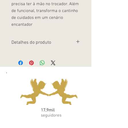
precisa ter à mão no trocador. Além
de funcional, transforma o cantinho
de cuidados em um cenário
encantador
Detalhes do produto
Conjunto completo para a rotina de troca
do bebê Ursinhos delicados que
combinam com temas clássicos de
enxoval Presente sofisticado e durável,
que acompanha toda a primeira infância
17,9mil
seguidores