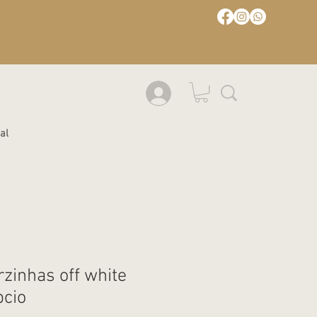
al
rzinhas off white
pcio