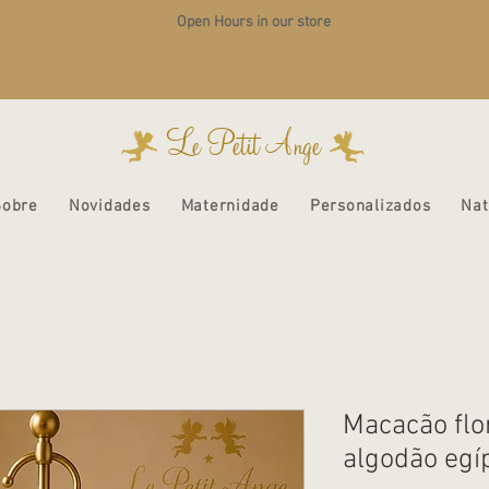
Open Hours in our store
Le Petit Ange
Sobre
Novidades
Maternidade
Personalizados
Nat
Macacão flo
algodão egí