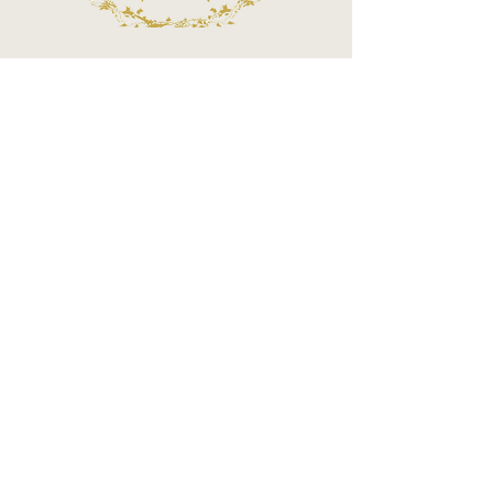
Call Center
Atendimento por telefone
Telefone:
(11) 3863-2269
WhatsApp:
(11) 94119-7979
Horário de Funcionamento
Segunda a Sexta 10h às 18h
Sábados das 10h às 14h
MÉTODOS DE PAGAMENTOS ACEITOS