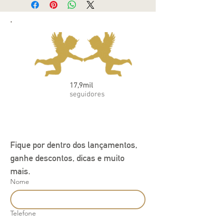
para o guarda-roupa dos pequenos. Feito
com algodão egípcio, oferece conforto e
suavidade para a pele delicada dos
bebês. O design com botões na frente
torna a troca de fraldas mais fácil e
prática. A cor azul é versátil e fácil de
combinar, ideal para diversas ocasiões.
Este macacão é uma escolha elegante e
17,9mil
confortável para os pequenos
seguidores
fashionistas.
Fique por dentro dos lançamentos, 
ganhe descontos, dicas e muito 
mais.
Nome
Telefone