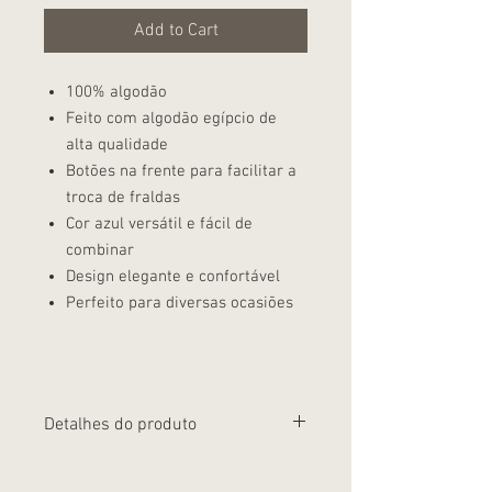
Add to Cart
100% algodão
Feito com algodão egípcio de
alta qualidade
Botões na frente para facilitar a
troca de fraldas
Cor azul versátil e fácil de
combinar
Design elegante e confortável
Perfeito para diversas ocasiões
Detalhes do produto
O Macacão longo botões algodão egípcio
azul da Coleção Teddy é a peça perfeita