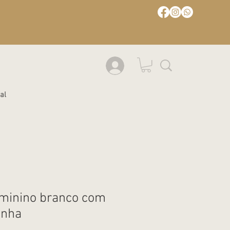
al
minino branco com
inha