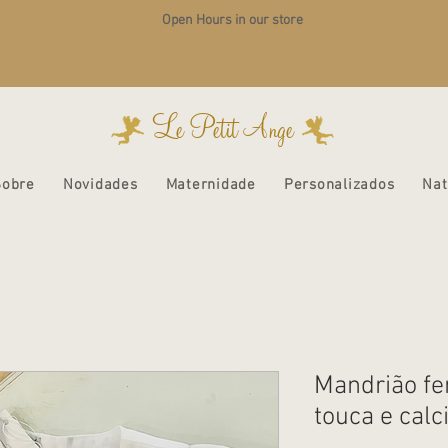
Open Hours in our store
Le Petit Ange
Sobre
Novidades
Maternidade
Personalizados
Nat
Mandrião fe
touca e calc