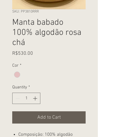
SKU: PP3810RRR
Manta babado
100% algodão rosa
chá
Price
R$530.00
Cor
*
Quantity
*
Add to Cart
Composição: 100% algodão