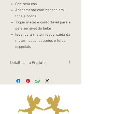
Cor: rosa chá
Acabamento com babado em
toda a borda
Toque macio e confortável para a
pele sensível do bebê
Ideal para maternidade, saída da
maternidade, passeios e fotos
especiais
Detalhes do Produto
Manta com babado em 100% algodão, na
delicada cor rosa chá, perfeita para
compor o enxoval do bebê com
suavidade e elegância. O tecido macio
abraça o pequeno com conforto, sem
esquentar em excesso, sendo ideal para
usar no colo, no carrinho ou no berço.
Uma peça clássica, que fica linda em