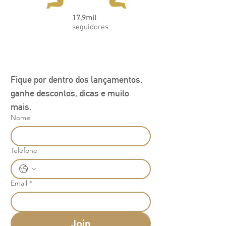
fotos de maternidade, saída da
maternidade e ensaios newborn, além
17,9mil
de ser um presente especial e
seguidores
atemporal.
Fique por dentro dos lançamentos, 
ganhe descontos, dicas e muito 
mais.
Nome
Telefone
Email
*
Join