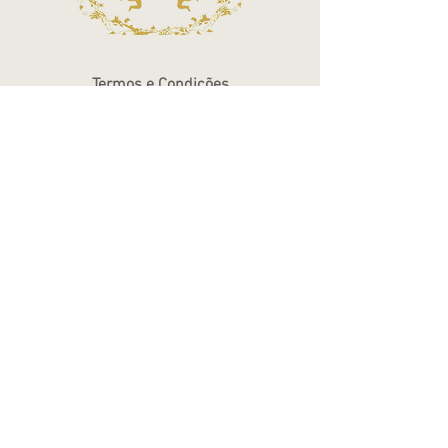
Termos e Condições
Política de Privacidade
Atendimento - SAC
Ver todos os Itens
Blog
Atendimento por telefone
Telefone:
(11) 3863-2269
WhatsApp:
(11) 94119-7979
Horário de Funcionamento
Segunda a Sexta 10h às 18h
Sábados das 10h às 14h