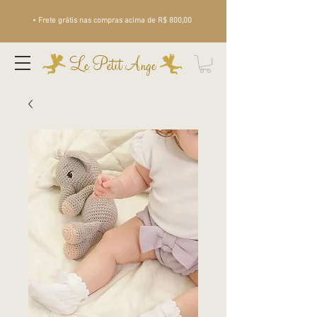
• Frete grátis nas compras acima de R$ 800,00
Le Petit Ange