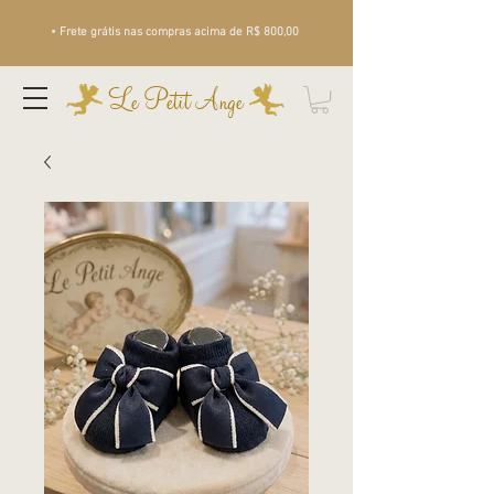
• Frete grátis nas compras acima de R$ 800,00
Le Petit Ange