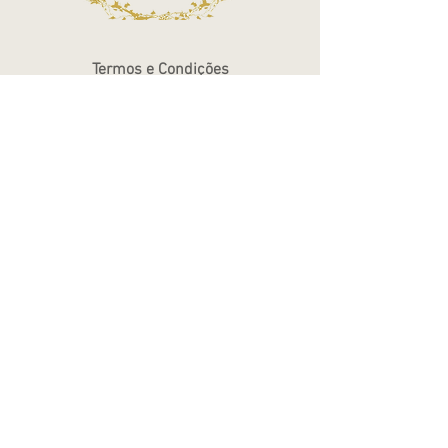
Termos e Condições
Política de Privacidade
Atendimento - SAC
Ver todos os Itens
Blog
Atendimento por telefone
Telefone:
(11) 3863-2269
WhatsApp:
(11) 94119-7979
Horário de Funcionamento
Segunda a Sexta 10h às 18h
Sábados das 10h às 14h