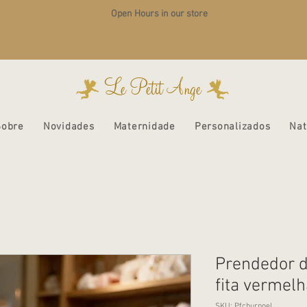
Open Hours in our store
Le Petit Ange
Sobre
Novidades
Maternidade
Personalizados
Nat
Prendedor d
fita vermelh
SKU: Pfchurnoel