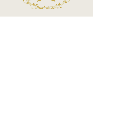
Call Center
Atendimento por telefone
Telefone:
(11) 3863-2269
WhatsApp:
(11) 94119-7979
Horário de Funcionamento
Segunda a Sexta 10h às 18h
Sábados das 10h às 14h
MÉTODOS DE PAGAMENTOS ACEITOS