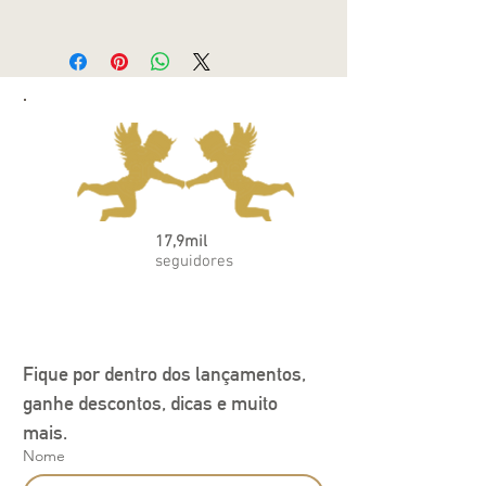
O Vestido Giovanna casinha de abelha
amarelo é a escolha perfeita para a sua
pequena fashionista. Feito com tecido de
alta qualidade e atenção aos detalhes,
este vestido amarelo vibrante é ideal
para ocasiões especiais e eventos
formais. Com seu design elegante e
sofisticado, este vestido é a combinação
perfeita de estilo e conforto para as
meninas que adoram se destacar.
17,9mil
seguidores
Fique por dentro dos lançamentos, 
ganhe descontos, dicas e muito 
mais.
Nome