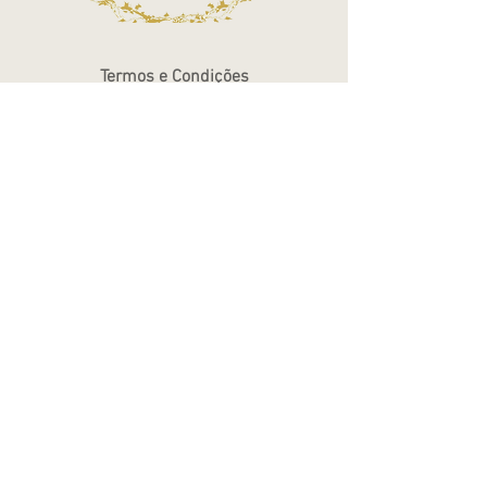
Termos e Condições
Política de Privacidade
Atendimento - SAC
Ver todos os Itens
Blog
Atendimento por telefone
Telefone:
(11) 3863-2269
WhatsApp:
(11) 94119-7979
Horário de Funcionamento
Segunda a Sexta 10h às 18h
Sábados das 10h às 14h