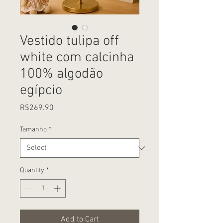
Vestido tulipa off
white com calcinha
100% algodão
egípcio
Price
R$269.90
Tamanho
*
Quantity
*
Add to Cart