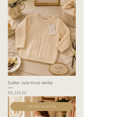
Suéter Julie tricot vanilla
Preço
R$ 329,00
Adicionar ao carrinho