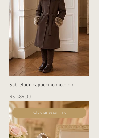
Sobretudo capuccino moletom
Preço
R$ 589,00
Adicionar ao carrinho