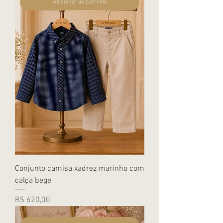
Adicionar ao carrinho
Conjunto camisa xadrez marinho com
calça bege
Preço
R$ 620,00