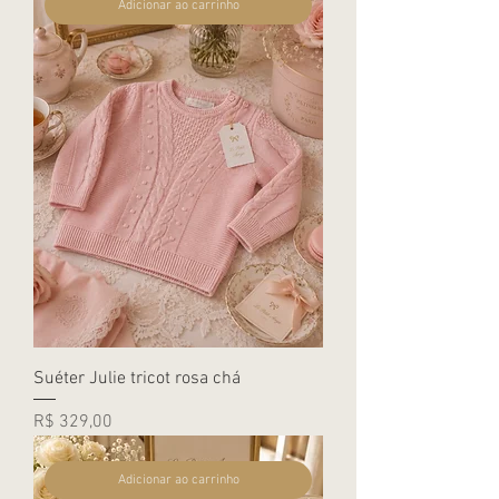
Adicionar ao carrinho
Suéter Julie tricot rosa chá
Preço
R$ 329,00
Adicionar ao carrinho