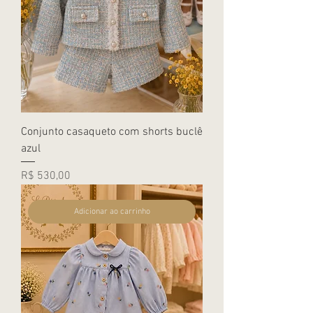
Conjunto casaqueto com shorts buclê
azul
Preço
R$ 530,00
Adicionar ao carrinho