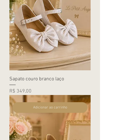
Sapato couro branco laço
Preço
R$ 349,00
Adicionar ao carrinho