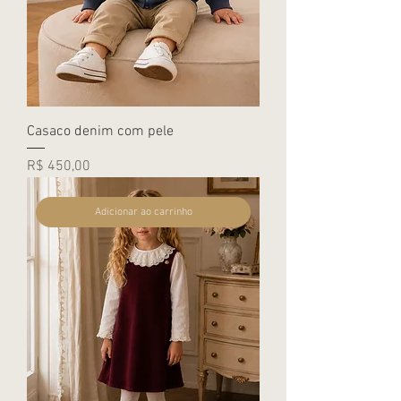
Casaco denim com pele
Preço
R$ 450,00
Adicionar ao carrinho