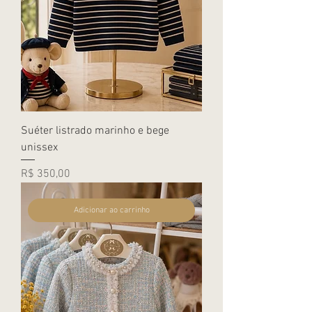
Suéter listrado marinho e bege
unissex
Preço
R$ 350,00
Adicionar ao carrinho