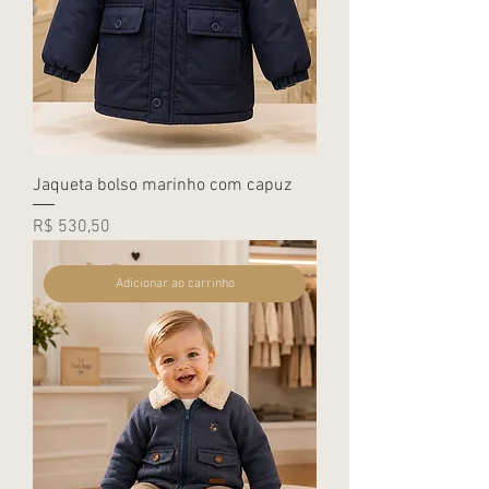
Jaqueta bolso marinho com capuz
Preço
R$ 530,50
Adicionar ao carrinho