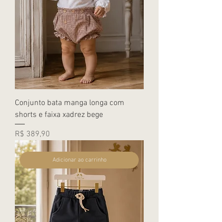
Conjunto bata manga longa com
shorts e faixa xadrez bege
Preço
R$ 389,90
Adicionar ao carrinho