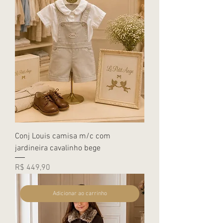
Conj Louis camisa m/c com
jardineira cavalinho bege
Preço
R$ 449,90
Adicionar ao carrinho