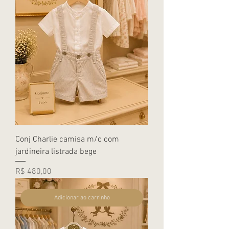
Conj Charlie camisa m/c com
jardineira listrada bege
Preço
R$ 480,00
Adicionar ao carrinho