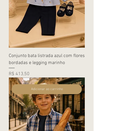
Conjunto bata listrada azul com flores
bordadas e legging marinho
Preço
R$ 413,50
Adicionar ao carrinho