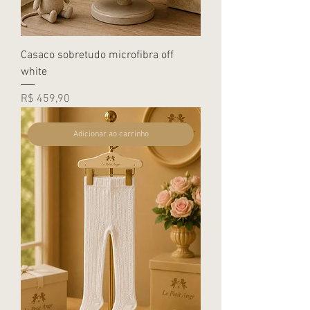
Casaco sobretudo microfibra off
white
Preço
R$ 459,90
Adicionar ao carrinho