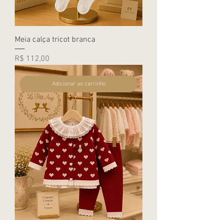
Meia calça tricot branca
Preço
R$ 112,00
Adicionar ao carrinho