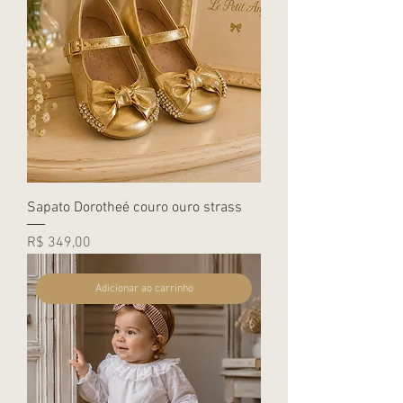
Sapato Dorotheé couro ouro strass
Preço
R$ 349,00
Adicionar ao carrinho