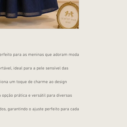
delicada das crianças.
apresenta um detalhe d
toque extra de charme. 
tornando-o ideal para u
, perfeito para as meninas que adoram moda
rtável, ideal para a pele sensível das
iciona um toque de charme ao design
a opção prática e versátil para diversas
os, garantindo o ajuste perfeito para cada