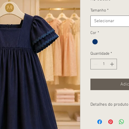
Tamanho
*
Selecionar
Cor
*
Quantidade
*
Adic
Detalhes do produto
O vestido Lily marinho 
pequena princesa! Feit
vestido é extremament