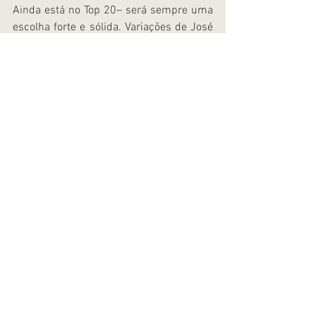
Ainda está no Top 20– será sempre uma 
escolha forte e sólida. Variações de José 
são populares em todo o mundo, 
incluindo Joseph, Giuseppe e Josef.
Origem de José: Hebraico
Nicolas:
Nicolas, embora tenha perdido algum 
terreno (que estava no Top 10 entre 
1993-2002), ainda é um clássico popular 
que faria um atrativo, escolha sólida. Um 
nome grego decorrentes da Nike, a deusa 
da vitória, é um nome de Novo 
Testamento também bem utilizado na 
literatura, como em Dickens Nicholas 
Nickleby.
E depois há o St. Nicholas, que, além de 
trazer sacos de brinquedos, uma vez por 