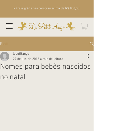
• Frete grátis nas compras acima de R$ 800,00
Le Petit Ange
Post
lepetitange
27 de jun. de 2016
6 min de leitura
Nomes para bebês nascidos
no natal