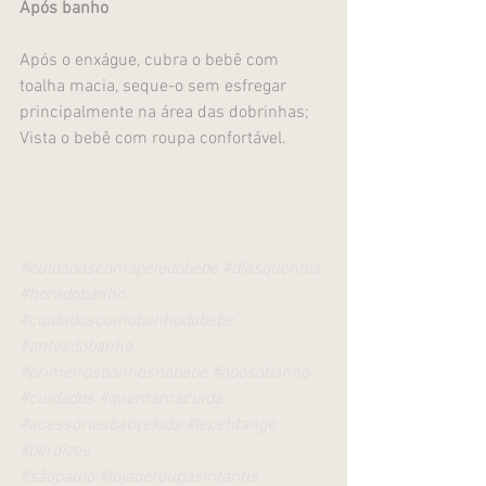
Após banho
Após o enxágue, cubra o bebê com 
toalha macia, seque-o sem esfregar 
principalmente na área das dobrinhas;
Vista o bebê com roupa confortável.
#cuidadoscomapeledobebe
#diasquentes
#horadobanho
#cuidadoscomobanhodobebe
#antesdobanho
#primeirosbanhosnobebe
#apósobanho
#cuidados
#quemamacuida
#acessóriosbabyekids
#lepetitange
#perdizes
#sãopaulo
#lojaderoupasinfantis