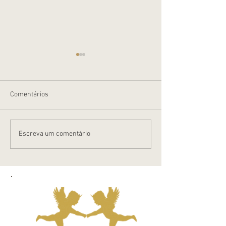
Comentários
Chegada do Verã
Cuidados no Outono
Escreva um comentário