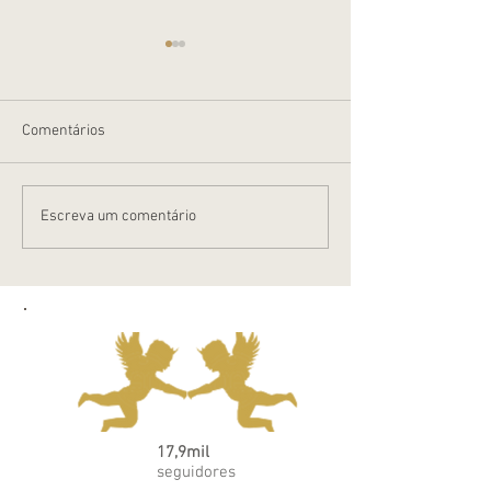
Comentários
Cuidados no Outono
Dicas para o ban
Escreva um comentário
17,9mil
seguidores