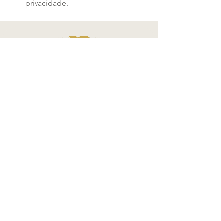
privacidade.
Termos e Condições
Política de Privacidade
Atendimento - SAC
Ver todos os Itens
Blog
Atendimento por telefone