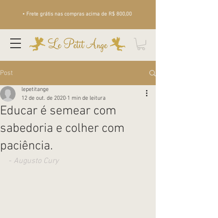
• Frete grátis nas compras acima de R$ 800,00
Le Petit Ange
Post
lepetitange
12 de out. de 2020
1 min de leitura
Educar é semear com
sabedoria e colher com
paciência.
-
 Augusto Cury