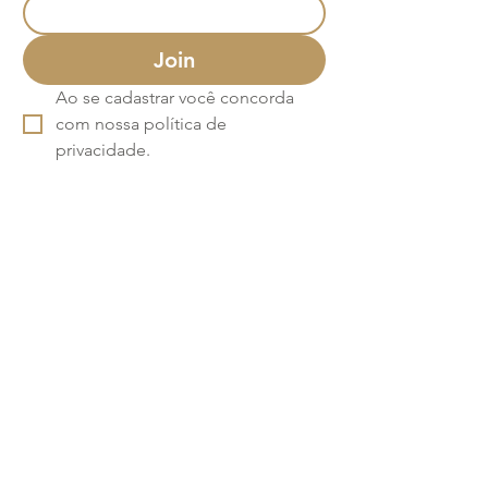
Join
Ao se cadastrar você concorda 
com nossa política de 
privacidade.
Termos e Condições
Política de Privacidade
Atendimento - SAC
Ver todos os Itens