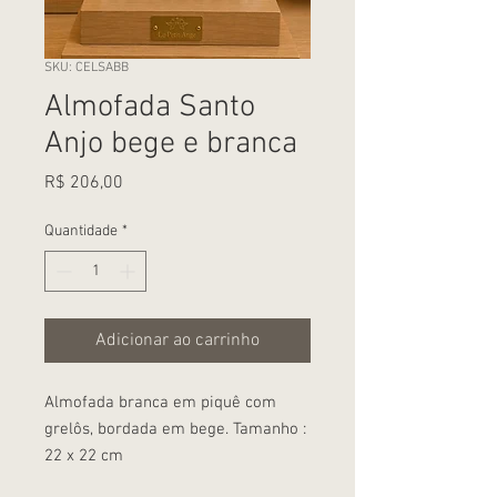
SKU: CELSABB
Almofada Santo
Anjo bege e branca
Preço
R$ 206,00
Quantidade
*
Adicionar ao carrinho
Almofada branca em piquê com
grelôs, bordada em bege. Tamanho :
22 x 22 cm