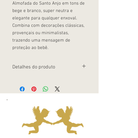
Almofada do Santo Anjo em tons de
bege e branco, super neutra e
elegante para qualquer enxoval.
Combina com decorações clássicas,
provençais ou minimalistas,
trazendo uma mensagem de
proteção ao bebê.
Detalhes do produto
Cores neutras que se adaptam a
diferentes paletas de quarto Bordado
delicado com a oração, agregando afeto
e significado Presente sofisticado para
quem busca algo especial e atemporal