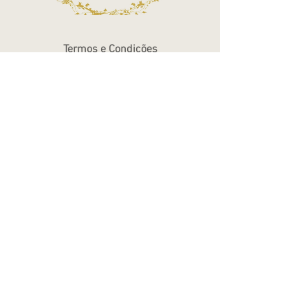
Termos e Condições
Política de Privacidade
Atendimento - SAC
Ver todos os Itens
Blog
Atendimento por telefone
Telefone:
(11) 3863-2269
WhatsApp:
(11) 94119-7979
Horário de Funcionamento
Segunda a Sexta 10h às 18h
Sábados das 10h às 14h