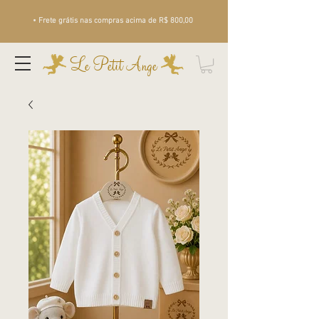
• Frete grátis nas compras acima de R$ 800,00
Le Petit Ange