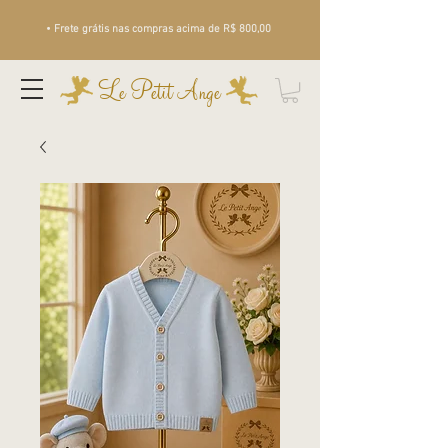
• Frete grátis nas compras acima de R$ 800,00
Le Petit Ange