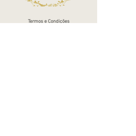
Termos e Condições
Política de Privacidade
Atendimento - SAC
Ver todos os Itens
Blog
Atendimento por telefone
Telefone:
(11) 3863-2269
WhatsApp:
(11) 94119-7979
Horário de Funcionamento
Segunda a Sexta 10h às 18h
Sábados das 10h às 14h