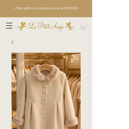
• Frete grátis nas compras acima de R$ 800,00
Le Petit Ange