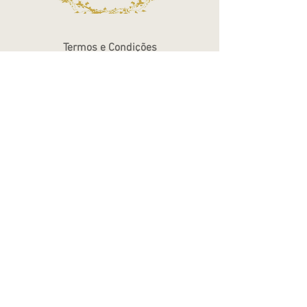
Termos e Condições
Política de Privacidade
Atendimento - SAC
Ver todos os Itens
Blog
Atendimento por telefone
Telefone:
(11) 3863-2269
WhatsApp:
(11) 94119-7979
Horário de Funcionamento
Segunda a Sexta 10h às 18h
Sábados das 10h às 14h