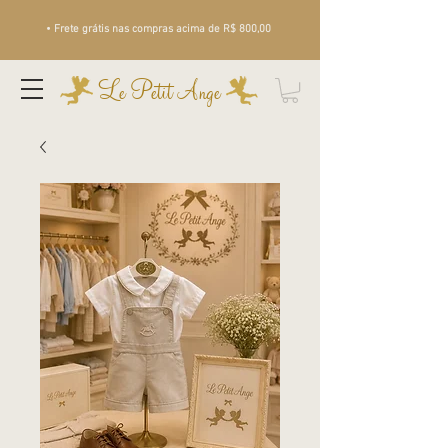
• Frete grátis nas compras acima de R$ 800,00
Le Petit Ange