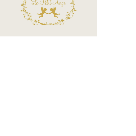
Termos e Condições
Política de Privacidade
Atendimento - SAC
Ver todos os Itens
Blog
Atendimento por telefone
Telefone:
(11) 3863-2269
WhatsApp:
(11) 94119-7979
Horário de Funcionamento
Segunda a Sexta 10h às 18h