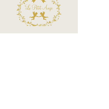
Termos e Condições
Política de Privacidade
Atendimento - SAC
Ver todos os Itens
Blog
Atendimento por telefone
Telefone:
(11) 3863-2269
WhatsApp:
(11) 94119-7979
Horário de Funcionamento