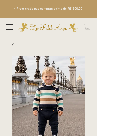
• Frete grátis nas compras acima de R$ 800,00
Le Petit Ange