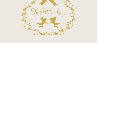
Termos e Condições
Política de Privacidade
Atendimento - SAC
Ver todos os Itens
Blog
Atendimento por telefone
Telefone:
(11) 3863-2269
WhatsApp:
(11) 94119-7979
Horário de Funcionamento