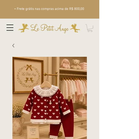
• Frete grátis nas compras acima de R$ 800,00
Le Petit Ange