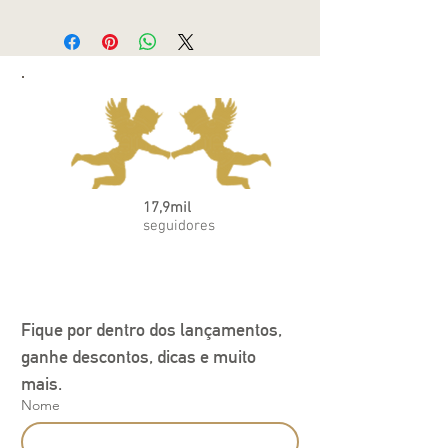
O Conjunto Body e shorts de algodão
egípcio azul da Coleção Teddy é perfeito
para manter seu bebê confortável e
estilo durante os dias mais quentes. O
body possui botões de pressão para
facilitar na hora de vestir e trocar o
bebê, enquanto o shorts possui elástico
na cintura para um ajuste perfeito. Feito
com algodão egípcio, o conjunto
proporciona maciez e respirabilidade,
17,9mil
além de ser fácil de lavar e cuidar.
seguidores
Fique por dentro dos lançamentos, 
ganhe descontos, dicas e muito 
mais.
Nome