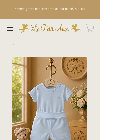
• Frete grátis nas compras acima de R$ 800,00
Le Petit Ange