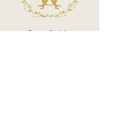
Termos e Condições
Política de Privacidade
Atendimento - SAC
Ver todos os Itens
Blog
Atendimento por telefone
Telefone:
(11) 3863-2269
WhatsApp:
(11) 94119-7979
Horário de Funcionamento
Segunda a Sexta 10h às 18h
Sábados das 10h às 14h