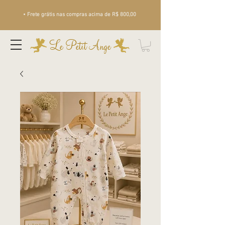
• Frete grátis nas compras acima de R$ 800,00
Le Petit Ange