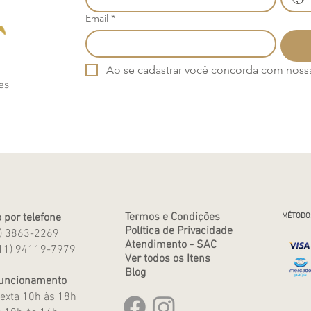
Email
*
Ao se cadastrar você concorda com nossa 
es
Termos e Condições
 por telefone
MÉTODO
Política de Privacidade
1) 3863-2269
Atendimento - SAC
11) 94119-7979
Ver todos os Itens
Blog
Funcionamento
exta 10h às 18h