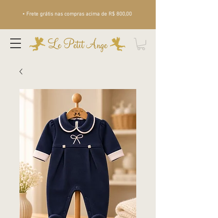
• Frete grátis nas compras acima de R$ 800,00
Le Petit Ange