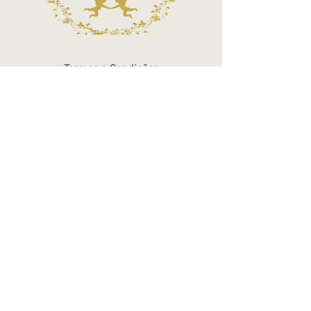
Termos e Condições
Política de Privacidade
Atendimento - SAC
Ver todos os Itens
Blog
Atendimento por telefone
Telefone:
(11) 3863-2269
WhatsApp:
(11) 94119-7979
Horário de Funcionamento
Segunda a Sexta 10h às 18h
Sábados das 10h às 14h